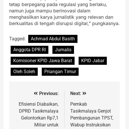
tetap berpegang pada regulasi yang berlaku,
namun juga mampu berinovasi dalam
menghasilkan karya jurnalistik yang relevan dan
berkualitas di tengah disrupsi digital,” pungkasnya.
Tagged:
Achmad Abdul Basith
Anggota DPR RI
Jurnalis
Komisioner KPID Jawa Barat
KPID Jabar
Oleh Soleh
Priangan Timur
Previous:
Next:
Efisiensi Diabaikan,
Pemkab
DPRD Tasikmalaya
Tasikmalaya Genjot
Gelontorkan Rp7,1
Pembangunan TPST,
Miliar untuk
Wabup Instruksikan