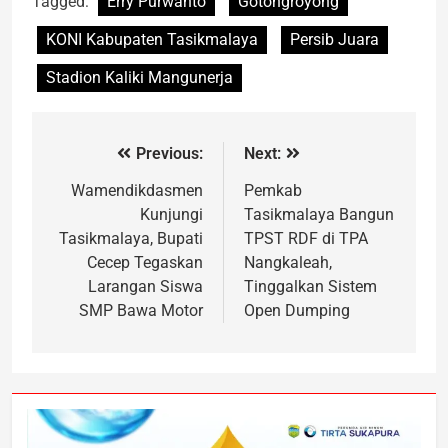
Tagged:
Erry Purwanto
Gotongroyong
KONI Kabupaten Tasikmalaya
Persib Juara
Stadion Kaliki Mangunerja
Previous:
Next:
Wamendikdasmen
Pemkab
Kunjungi
Tasikmalaya Bangun
Tasikmalaya, Bupati
TPST RDF di TPA
Cecep Tegaskan
Nangkaleah,
Larangan Siswa
Tinggalkan Sistem
SMP Bawa Motor
Open Dumping