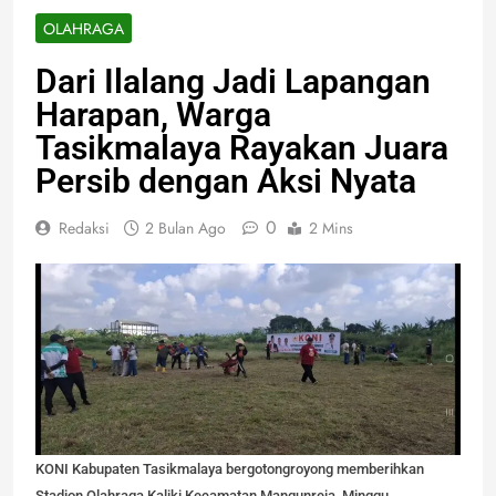
OLAHRAGA
Dari Ilalang Jadi Lapangan
Harapan, Warga
Tasikmalaya Rayakan Juara
Persib dengan Aksi Nyata
0
Redaksi
2 Bulan Ago
2 Mins
KONI Kabupaten Tasikmalaya bergotongroyong memberihkan
Stadion Olahraga Kaliki Kecamatan Mangunreja, Minggu