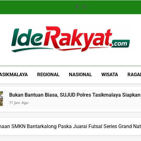
Iderakyat.com
ASIKMALAYA
REGIONAL
NASIONAL
WISATA
RAGA
an Biasa, SUJUD Polres Tasikmalaya Siapkan Jalan Kemandir
naan SMKN Bantarkalong Paska Juarai Futsal Series Grand Na