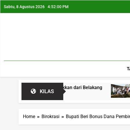
Sabtu, 8 Agustus 2026
4:52:01 PM
T
 Mobil Ditabrakkan dari Belakang
Bukan Bantu
KILAS
11 Jam Ago
Home
Birokrasi
Bupati Beri Bonus Dana Pembi