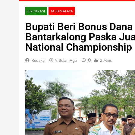
BIROKRASI
TASIKMALAYA
Bupati Beri Bonus Dan
Bantarkalong Paska Juar
National Championship
0
Redaksi
9 Bulan Ago
2 Mins