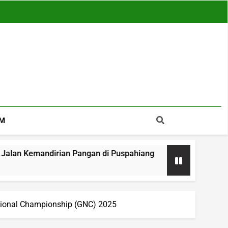
M
ian Pangan di Puspahiang
Pemkab Tasikmalaya
1 Hari Ago
tional Championship (GNC) 2025