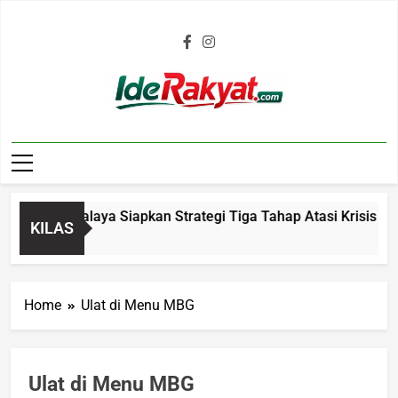
Iderakyat.com
 Tasikmalaya Siapkan Strategi Tiga Tahap Atasi Krisis Air Be
KILAS
go
Home
Ulat di Menu MBG
Ulat di Menu MBG