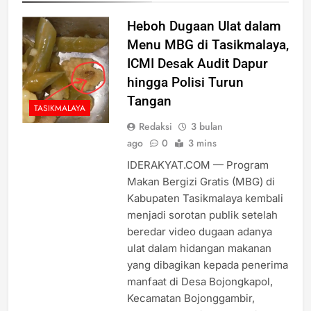
Heboh Dugaan Ulat dalam
Menu MBG di Tasikmalaya,
ICMI Desak Audit Dapur
hingga Polisi Turun
Tangan
TASIKMALAYA
Redaksi
3 bulan
ago
0
3 mins
IDERAKYAT.COM — Program
Makan Bergizi Gratis (MBG) di
Kabupaten Tasikmalaya kembali
menjadi sorotan publik setelah
beredar video dugaan adanya
ulat dalam hidangan makanan
yang dibagikan kepada penerima
manfaat di Desa Bojongkapol,
Kecamatan Bojonggambir,