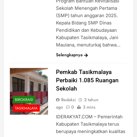
Program Bantuan Revitalisasi
Sekolah Menengah Pertama
(SMP) tahun anggaran 2025.
Kepala Bidang SMP Dinas
Pendidikan dan Kebudayaan
Kabupaten Tasikmalaya, Jani
Maulana, menuturkaj bahwa…
Selengkapnya
Pemkab Tasikmalaya
Perbaiki 1.085 Ruangan
Sekolah
Redaksi
2 tahun
BIROKRASI
ago
0
3 mins
TASIKMALAYA
IDERAKYAT.COM – Pemerintah
Kabupaten Tasikmalaya terus
berupaya meningkatkan kualitas