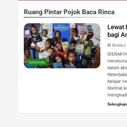
Ruang Pintar Pojok Baca Rinca
Lewat 
bagi A
Redaksi
IDERAKYA
mendunia 
NASIONAL
dalam aks
Keterbata
belajar m
Melihat k
menghadi
Selengkap