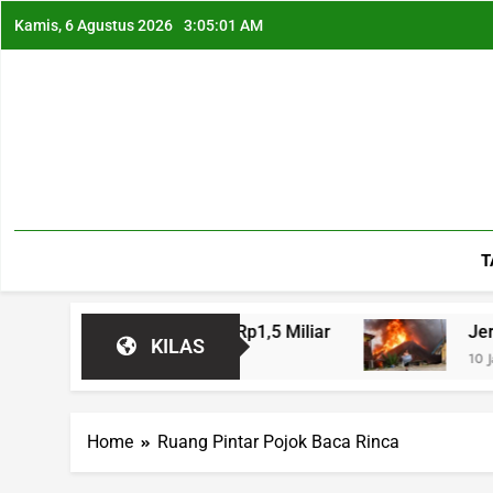
Kamis, 6 Agustus 2026
3:05:01 AM
T
Terdampak Kerugian Rp1,5 Miliar
Jeritan Wa
KILAS
10 Jam Ago
Home
Ruang Pintar Pojok Baca Rinca