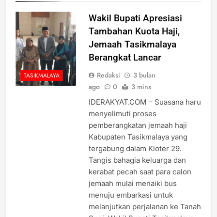
Wakil Bupati Apresiasi
Tambahan Kuota Haji,
Jemaah Tasikmalaya
Berangkat Lancar
Redaksi
3 bulan
TASIKMALAYA
ago
0
3 mins
IDERAKYAT.COM – Suasana haru
menyelimuti proses
pemberangkatan jemaah haji
Kabupaten Tasikmalaya yang
tergabung dalam Kloter 29.
Tangis bahagia keluarga dan
kerabat pecah saat para calon
jemaah mulai menaiki bus
menuju embarkasi untuk
melanjutkan perjalanan ke Tanah