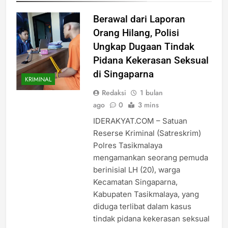
Berawal dari Laporan
Orang Hilang, Polisi
Ungkap Dugaan Tindak
Pidana Kekerasan Seksual
di Singaparna
KRIMINAL
Redaksi
1 bulan
ago
0
3 mins
IDERAKYAT.COM – Satuan
Reserse Kriminal (Satreskrim)
Polres Tasikmalaya
mengamankan seorang pemuda
berinisial LH (20), warga
Kecamatan Singaparna,
Kabupaten Tasikmalaya, yang
diduga terlibat dalam kasus
tindak pidana kekerasan seksual