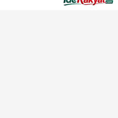
Iderakyat