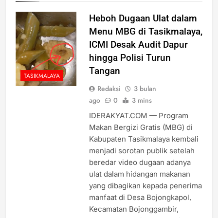
Heboh Dugaan Ulat dalam
Menu MBG di Tasikmalaya,
ICMI Desak Audit Dapur
hingga Polisi Turun
Tangan
TASIKMALAYA
Redaksi
3 bulan
ago
0
3 mins
IDERAKYAT.COM — Program
Makan Bergizi Gratis (MBG) di
Kabupaten Tasikmalaya kembali
menjadi sorotan publik setelah
beredar video dugaan adanya
ulat dalam hidangan makanan
yang dibagikan kepada penerima
manfaat di Desa Bojongkapol,
Kecamatan Bojonggambir,