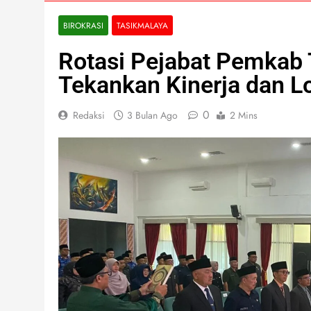
BIROKRASI
TASIKMALAYA
Rotasi Pejabat Pemkab 
Tekankan Kinerja dan Lo
0
Redaksi
3 Bulan Ago
2 Mins