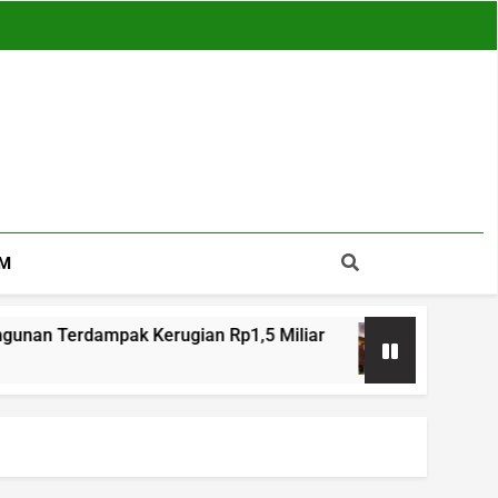
M
 Kerugian Rp1,5 Miliar
Jeritan Warga Peca
17 Jam Ago