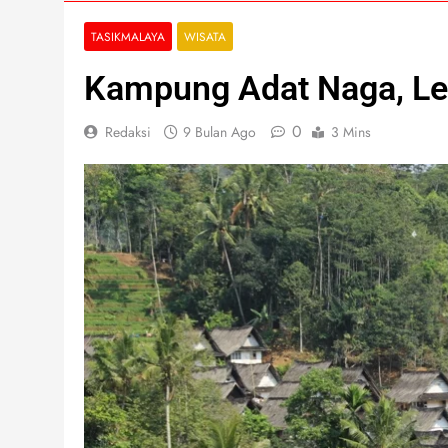
TASIKMALAYA
WISATA
Kampung Adat Naga, Les
0
Redaksi
9 Bulan Ago
3 Mins