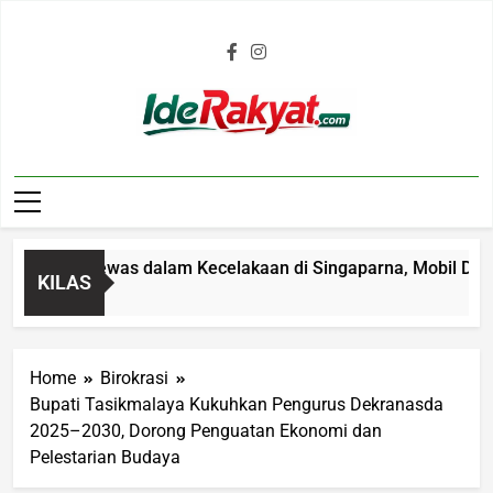
Iderakyat.com
4 Tahun Tewas dalam Kecelakaan di Singaparna, Mobil Ditabrak
KILAS
o
Home
Birokrasi
Bupati Tasikmalaya Kukuhkan Pengurus Dekranasda
2025–2030, Dorong Penguatan Ekonomi dan
Pelestarian Budaya