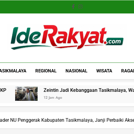
Iderakyat.com
ASIKMALAYA
REGIONAL
NASIONAL
WISATA
RAGA
Zeintin Jadi Kebanggaan Tasikmalaya, Wabup: Industri Lo
12 Jam Ago
Kader NU Penggerak Kabupaten Tasikmalaya, Janji Perbaiki Aks