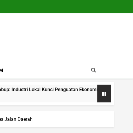
M
kal Kunci Penguatan Ekonomi Daerah
APDESI 
14 Jam Ag
es Jalan Daerah