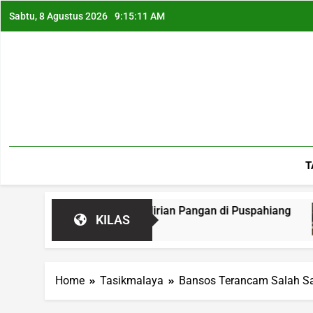
Sabtu, 8 Agustus 2026
9:15:12 AM
T
 Jalan Kemandirian Pangan di Puspahiang
Pe
KILAS
22
Home
Tasikmalaya
Bansos Terancam Salah Sas