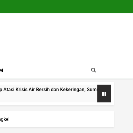
M
r Bersih dan Kekeringan, Sumur Bor hingga Reboisasi Jadi Sol
ngkel