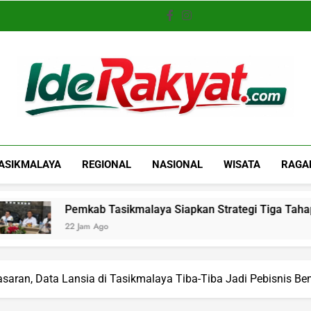
Iderakyat.com
ASIKMALAYA
REGIONAL
NASIONAL
WISATA
RAGA
mkab Tasikmalaya Siapkan Strategi Tiga Tahap Atasi Krisis Ai
 Jam Ago
aran, Data Lansia di Tasikmalaya Tiba-Tiba Jadi Pebisnis Be