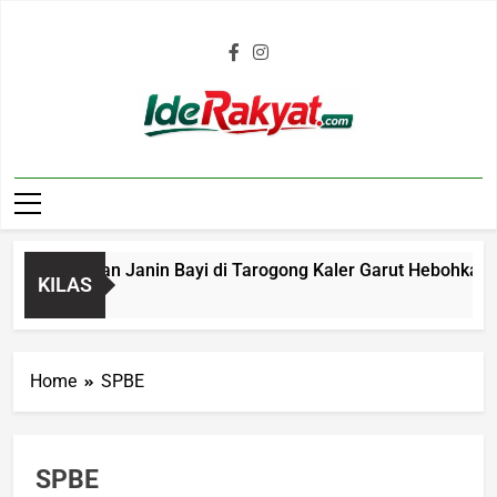
Iderakyat.com
 Penemuan Janin Bayi di Tarogong Kaler Garut Hebohkan Warg
KILAS
go
Home
SPBE
SPBE