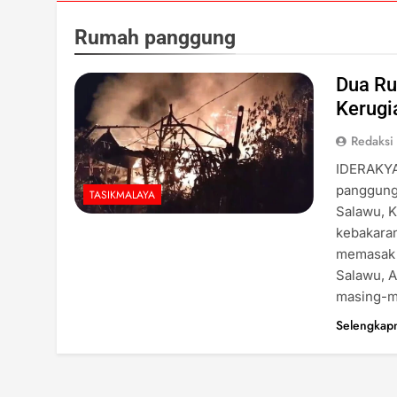
Rumah panggung
Dua Ru
Kerugi
Redaksi
IDERAKYA
panggung
TASIKMALAYA
Salawu, K
kebakaran
memasak a
Salawu, 
masing-m
Selengkap