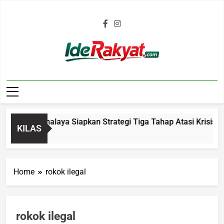
Iderakyat.com
b Tasikmalaya Siapkan Strategi Tiga Tahap Atasi Krisis Air B
KILAS
 Ago
Home
rokok ilegal
rokok ilegal