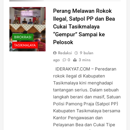
Perang Melawan Rokok
Ilegal, Satpol PP dan Bea
Cukai Tasikmalaya
“Gempur” Sampai ke
BIROKRASI
Pelosok
TASIKMALAYA
Redaksi
9 bulan
ago
0
3 mins
IDERAKYAT.COM – Peredaran
rokok ilegal di Kabupaten
Tasikmalaya kini menghadapi
tantangan serius. Dalam sebuah
langkah berani dan masif, Satuan
Polisi Pamong Praja (Satpol PP)
Kabupaten Tasikmalaya bersama
Kantor Pengawasan dan
Pelayanan Bea dan Cukai Tipe