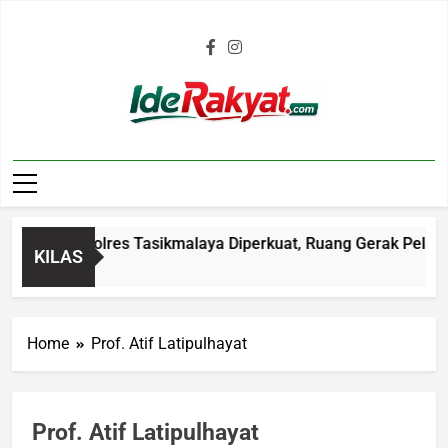
Iderakyat.com
i Malam Polres Tasikmalaya Diperkuat, Ruang Gerak Pelaku C3
KILAS
go
Home
Prof. Atif Latipulhayat
Prof. Atif Latipulhayat