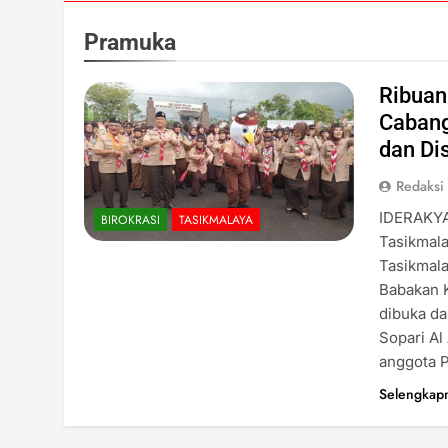
Pramuka
Ribuan
Cabang
dan Dis
Redaksi
IDERAKYA
BIROKRASI
TASIKMALAYA
Tasikmal
Tasikmal
Babakan 
dibuka da
Sopari Al
anggota 
Selengkap