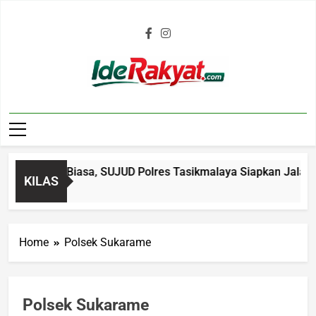
Iderakyat.com
 Bantuan Biasa, SUJUD Polres Tasikmalaya Siapkan Jalan Ke
KILAS
Ago
Home
Polsek Sukarame
Polsek Sukarame