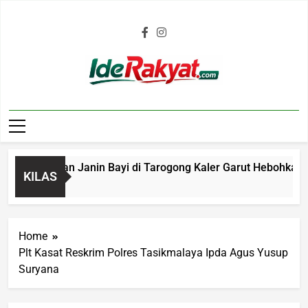
Iderakyat.com
 Penemuan Janin Bayi di Tarogong Kaler Garut Hebohkan Warg
KILAS
go
Home
Plt Kasat Reskrim Polres Tasikmalaya Ipda Agus Yusup
Suryana