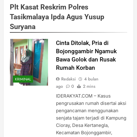
Plt Kasat Reskrim Polres
Tasikmalaya Ipda Agus Yusup
Suryana
Cinta Ditolak, Pria di
Bojonggambir Ngamuk
Bawa Golok dan Rusak
Rumah Korban
Redaksi
4 bulan
KRIMINAL
ago
0
2 mins
IDERAKYAT.COM – Kasus
pengrusakan rumah disertai aksi
pengancaman menggunakan
senjata tajam terjadi di Kampung
Cioray, Desa Kertanegla,
Kecamatan Bojonggambir,