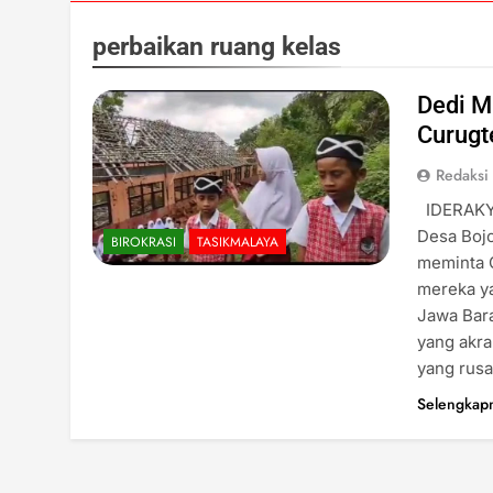
perbaikan ruang kelas
Dedi M
Curugt
Redaksi
IDERAKYA
Desa Boj
BIROKRASI
TASIKMALAYA
meminta 
mereka ya
Jawa Bara
yang akr
yang rus
Selengkap