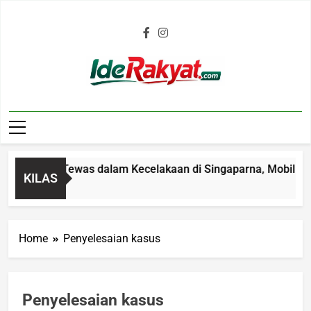
Iderakyat.com
a 4 Tahun Tewas dalam Kecelakaan di Singaparna, Mobil Ditab
KILAS
 Ago
Home
Penyelesaian kasus
Penyelesaian kasus