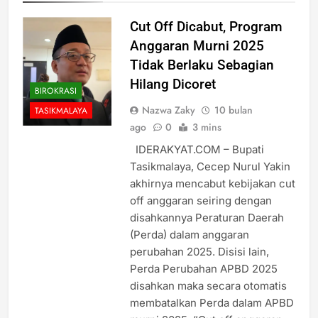
Cut Off Dicabut, Program
Anggaran Murni 2025
Tidak Berlaku Sebagian
Hilang Dicoret
BIROKRASI
Nazwa Zaky
10 bulan
TASIKMALAYA
ago
0
3 mins
IDERAKYAT.COM – Bupati
Tasikmalaya, Cecep Nurul Yakin
akhirnya mencabut kebijakan cut
off anggaran seiring dengan
disahkannya Peraturan Daerah
(Perda) dalam anggaran
perubahan 2025. Disisi lain,
Perda Perubahan APBD 2025
disahkan maka secara otomatis
membatalkan Perda dalam APBD