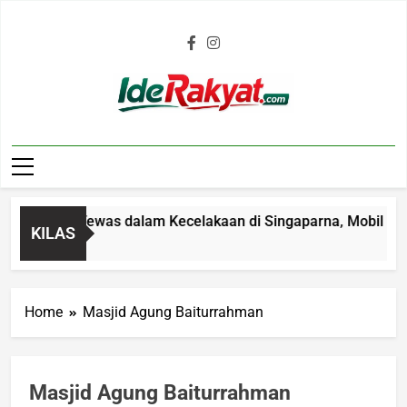
Iderakyat.com
 4 Tahun Tewas dalam Kecelakaan di Singaparna, Mobil Ditabr
KILAS
go
Home
Masjid Agung Baiturrahman
Masjid Agung Baiturrahman