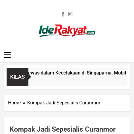
Iderakyat.com
 4 Tahun Tewas dalam Kecelakaan di Singaparna, Mobil Ditabr
KILAS
go
Home
Kompak Jadi Sepesialis Curanmor
Kompak Jadi Sepesialis Curanmor