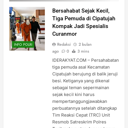
Bersahabat Sejak Kecil,
Tiga Pemuda di Cipatujah
Kompak Jadi Spesialis
Curanmor
Redaksi
2 bulan
INFO POLRI
ago
0
3 mins
IDERAKYAT.COM – Persahabatan
tiga pemuda asal Kecamatan
Cipatujah berujung di balik jeruji
besi. Ketiganya yang dikenal
sebagai teman sepermainan
sejak kecil kini harus
mempertanggungjawabkan
perbuatannya setelah ditangkap
Tim Reaksi Cepat (TRC) Unit
Resmob Satreskrim Polres