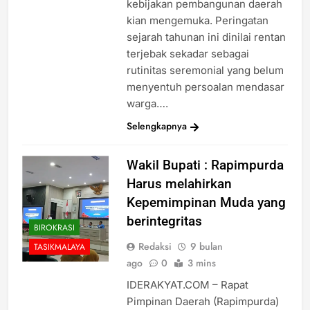
kebijakan pembangunan daerah
kian mengemuka. Peringatan
sejarah tahunan ini dinilai rentan
terjebak sekadar sebagai
rutinitas seremonial yang belum
menyentuh persoalan mendasar
warga….
Selengkapnya
Wakil Bupati : Rapimpurda
Harus melahirkan
Kepemimpinan Muda yang
berintegritas
BIROKRASI
Redaksi
9 bulan
TASIKMALAYA
ago
0
3 mins
IDERAKYAT.COM – Rapat
Pimpinan Daerah (Rapimpurda)