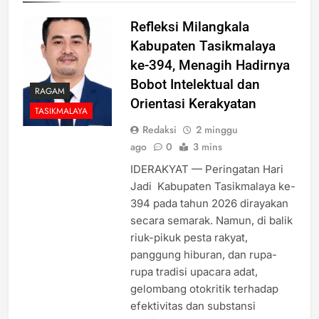
Refleksi Milangkala
Kabupaten Tasikmalaya
ke-394, Menagih Hadirnya
Bobot Intelektual dan
RAGAM
Orientasi Kerakyatan
TASIKMALAYA
Redaksi
2 minggu
ago
0
3 mins
IDERAKYAT — Peringatan Hari
Jadi Kabupaten Tasikmalaya ke-
394 pada tahun 2026 dirayakan
secara semarak. Namun, di balik
riuk-pikuk pesta rakyat,
panggung hiburan, dan rupa-
rupa tradisi upacara adat,
gelombang otokritik terhadap
efektivitas dan substansi