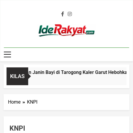
Iderakyat.com
 Penemuan Janin Bayi di Tarogong Kaler Garut Hebohkan Warg
KILAS
o
Home
KNPI
KNPI