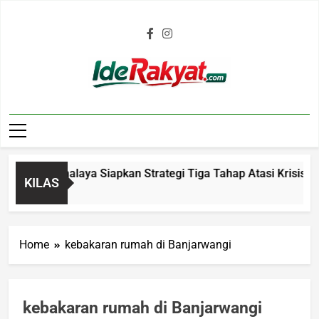
Iderakyat.com
b Tasikmalaya Siapkan Strategi Tiga Tahap Atasi Krisis Air B
KILAS
go
Home
kebakaran rumah di Banjarwangi
kebakaran rumah di Banjarwangi