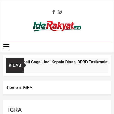
Iderakyat.com
kal Kembali Gagal Jadi Kepala Dinas, DPRD Tasikmalaya Soro
KILAS
Ago
Home
IGRA
IGRA