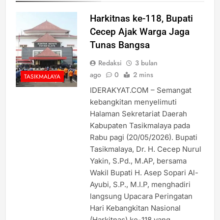
Harkitnas ke-118, Bupati
Cecep Ajak Warga Jaga
Tunas Bangsa
Redaksi
3 bulan
ago
0
2 mins
TASIKMALAYA
IDERAKYAT.COM – Semangat
kebangkitan menyelimuti
Halaman Sekretariat Daerah
Kabupaten Tasikmalaya pada
Rabu pagi (20/05/2026). Bupati
Tasikmalaya, Dr. H. Cecep Nurul
Yakin, S.Pd., M.AP, bersama
Wakil Bupati H. Asep Sopari Al-
Ayubi, S.P., M.I.P, menghadiri
langsung Upacara Peringatan
Hari Kebangkitan Nasional
(Harkitnas) ke-118 yang