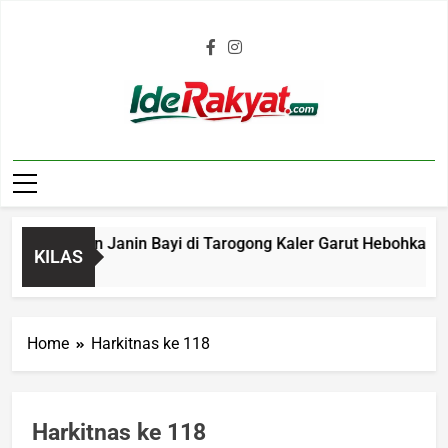
Iderakyat.com
 Penemuan Janin Bayi di Tarogong Kaler Garut Hebohkan Warg
KILAS
o
Home
Harkitnas ke 118
Harkitnas ke 118