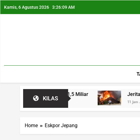
Kamis, 6 Agustus 2026
3:26:09 AM
T
ampak Kerugian Rp1,5 Miliar
Jeritan Warga 
KILAS
11 Jam Ago
Home
Eskpor Jepang