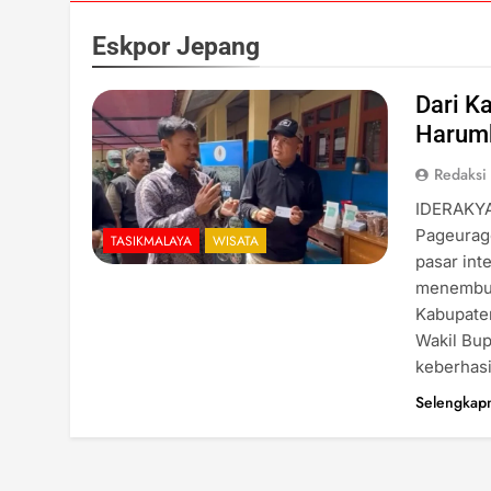
Eskpor Jepang
Dari K
Harum
Redaksi
IDERAKYA
Pageurage
TASIKMALAYA
WISATA
pasar int
menembus
Kabupaten
Wakil Bup
keberhasi
Selengkap