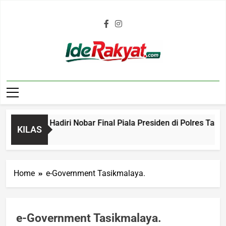
Iderakyat.com
 Bobotoh Hadiri Nobar Final Piala Presiden di Polres Tasikm
KILAS
o
Home
e-Government Tasikmalaya.
e-Government Tasikmalaya.