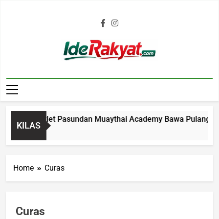
Iderakyat.com
Kejurnas, Atlet Pasundan Muaythai Academy Bawa Pulang 9 Med
KILAS
o
Home
Curas
Curas