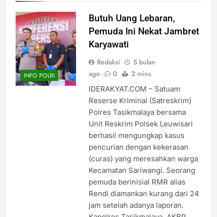
Butuh Uang Lebaran,
Pemuda Ini Nekat Jambret
Karyawati
Redaksi
5 bulan
ago
0
2 mins
INFO POLRI
IDERAKYAT.COM – Satuam
Reserse Kriminal (Satreskrim)
Polres Tasikmalaya bersama
Unit Reskrim Polsek Leuwisari
berhasil mengungkap kasus
pencurian dengan kekerasan
(curas) yang meresahkan warga
Kecamatan Sariwangi. Seorang
pemuda berinisial RMR alias
Rendi diamankan kurang dari 24
jam setelah adanya laporan.
Kapolres Tasikmalaya, AKBP