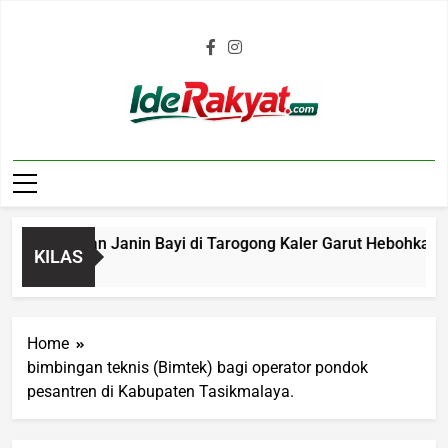
Iderakyat.com
 Penemuan Janin Bayi di Tarogong Kaler Garut Hebohkan Warg
KILAS
Ago
Home
bimbingan teknis (Bimtek) bagi operator pondok
pesantren di Kabupaten Tasikmalaya.