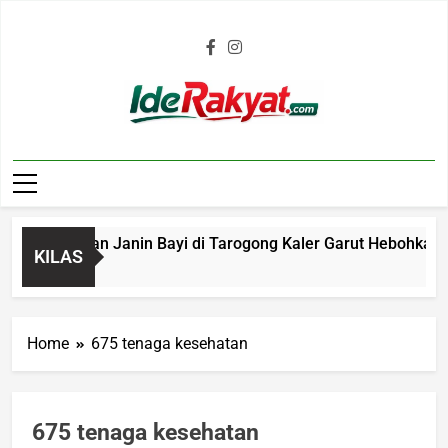
Iderakyat.com
 Penemuan Janin Bayi di Tarogong Kaler Garut Hebohkan Warg
KILAS
go
Home
675 tenaga kesehatan
675 tenaga kesehatan